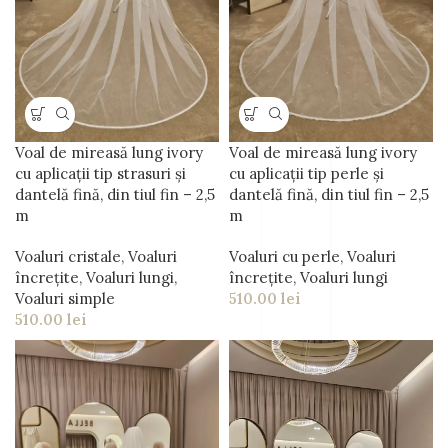
Voal de mireasă lung ivory
Voal de mireasă lung ivory
cu aplicații tip strasuri și
cu aplicații tip perle și
dantelă fină, din tiul fin – 2,5
dantelă fină, din tiul fin – 2,5
m
m
Voaluri cristale
,
Voaluri
Voaluri cu perle
,
Voaluri
încrețite
,
Voaluri lungi
,
încrețite
,
Voaluri lungi
Voaluri simple
510.00
lei
510.00
lei