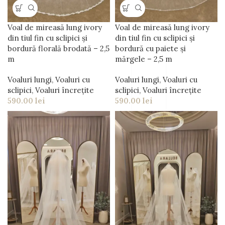
Voal de mireasă lung ivory
Voal de mireasă lung ivory
din tiul fin cu sclipici și
din tiul fin cu sclipici și
bordură florală brodată – 2,5
bordură cu paiete și
m
mărgele – 2,5 m
Voaluri lungi
,
Voaluri cu
Voaluri lungi
,
Voaluri cu
sclipici
,
Voaluri încrețite
sclipici
,
Voaluri încrețite
590.00
lei
590.00
lei