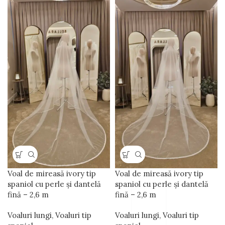
Voal de mireasă ivory tip
Voal de mireasă ivory tip
spaniol cu perle și dantelă
spaniol cu perle și dantelă
fină – 2,6 m
fină – 2,6 m
Voaluri lungi
,
Voaluri tip
Voaluri lungi
,
Voaluri tip