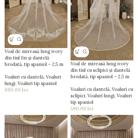
Voal de mireasă lung ivory
din tiul fin și dantelă
Voal de mireasă lung ivory
brodată, tip spaniol – 2,5 m
din tiul cu sclipici și dantelă
brodată, tip spaniol – 2,5 m
Voaluri cu dantelă
,
Voaluri
lungi
,
Voaluri tip spaniol
Voaluri cu dantelă
,
Voaluri cu
690.00
lei
sclipici
,
Voaluri lungi
,
Voaluri
tip spaniol
590.00
lei