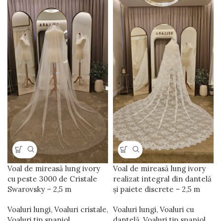
Voal de mireasă lung ivory
Voal de mireasă lung ivory
cu peste 3000 de Cristale
realizat integral din dantelă
Swarovsky – 2,5 m
și paiete discrete – 2,5 m
Voaluri lungi
,
Voaluri cristale
,
Voaluri lungi
,
Voaluri cu
Voaluri tip spaniol
dantelă
,
Voaluri tip spaniol