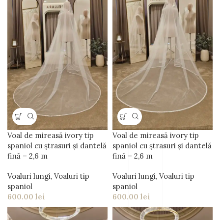
Voal de mireasă ivory tip
Voal de mireasă ivory tip
spaniol cu ștrasuri și dantelă
spaniol cu ștrasuri și dantelă
fină – 2,6 m
fină – 2,6 m
Voaluri lungi
,
Voaluri tip
Voaluri lungi
,
Voaluri tip
spaniol
spaniol
600.00
lei
600.00
lei