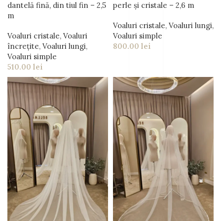
dantelă fină, din tiul fin – 2,5
perle și cristale – 2,6 m
m
Voaluri cristale
,
Voaluri lungi
,
Voaluri cristale
,
Voaluri
Voaluri simple
încrețite
,
Voaluri lungi
,
800.00
lei
Voaluri simple
510.00
lei