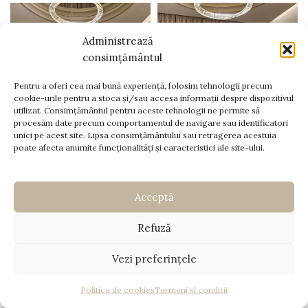
Administrează
consimțământul
Pentru a oferi cea mai bună experiență, folosim tehnologii precum
cookie-urile pentru a stoca și/sau accesa informații despre dispozitivul
utilizat. Consimțământul pentru aceste tehnologii ne permite să
procesăm date precum comportamentul de navigare sau identificatori
unici pe acest site. Lipsa consimțământului sau retragerea acestuia
poate afecta anumite funcționalități și caracteristici ale site-ului.
Acceptă
Refuză
Vezi preferințele
Voal de mireasă lung ivory
Voal de mireasă lung ivory
tip spaniol cu dantelă
tip spaniol cu dantelă
conturată și mărgele fine –
Chantilly amplă – 2,5 m
Politica de cookies
Termeni și condiții
2,5 m