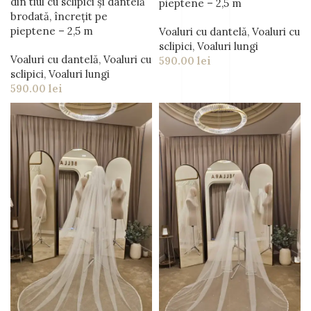
din tiul cu sclipici și dantelă
pieptene – 2,5 m
brodată, încrețit pe
pieptene – 2,5 m
Voaluri cu dantelă
,
Voaluri cu
sclipici
,
Voaluri lungi
Voaluri cu dantelă
,
Voaluri cu
590.00
lei
sclipici
,
Voaluri lungi
590.00
lei