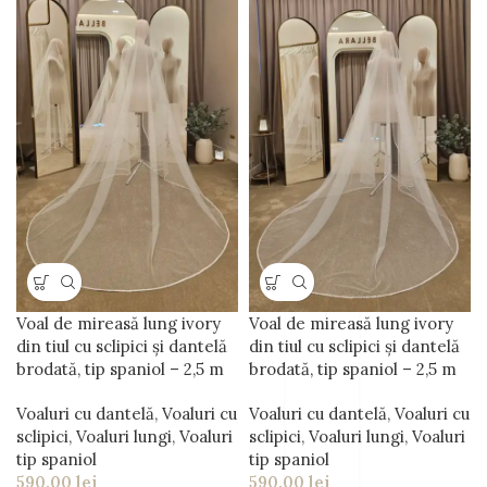
Voal de mireasă lung ivory
Voal de mireasă lung ivory
din tiul cu sclipici și dantelă
din tiul cu sclipici și dantelă
brodată, tip spaniol – 2,5 m
brodată, tip spaniol – 2,5 m
Voaluri cu dantelă
,
Voaluri cu
Voaluri cu dantelă
,
Voaluri cu
sclipici
,
Voaluri lungi
,
Voaluri
sclipici
,
Voaluri lungi
,
Voaluri
tip spaniol
tip spaniol
590.00
lei
590.00
lei