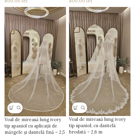
800.00
lei
800.00
lei
Voal de mireasă lung ivory
Voal de mireasă lung ivory
tip spaniol, cu dantelă
tip spaniol cu aplicații de
brodată – 2,6 m
mărgele și dantelă fină – 2,5