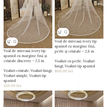
Voal de mireasă ivory tip
spaniol cu margine fină,
Voal de mireasă ivory tip
perle și cristale – 2,6 m
spaniol cu margine fină și
cristale discrete – 2,5 m
Voaluri cu perle
,
Voaluri
lungi
,
Voaluri tip spaniol
Voaluri cristale
,
Voaluri lungi
,
800.00
lei
Voaluri simple
,
Voaluri tip
spaniol
550.00
lei