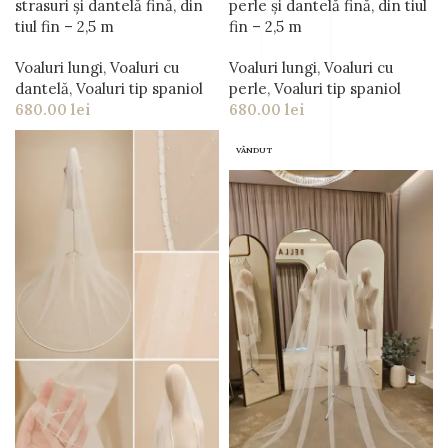
strasuri și dantelă fină, din
perle și dantelă fină, din tiul
tiul fin – 2,5 m
fin – 2,5 m
Voaluri lungi
,
Voaluri cu
Voaluri lungi
,
Voaluri cu
dantelă
,
Voaluri tip spaniol
perle
,
Voaluri tip spaniol
680.00
lei
680.00
lei
VÂNDUT