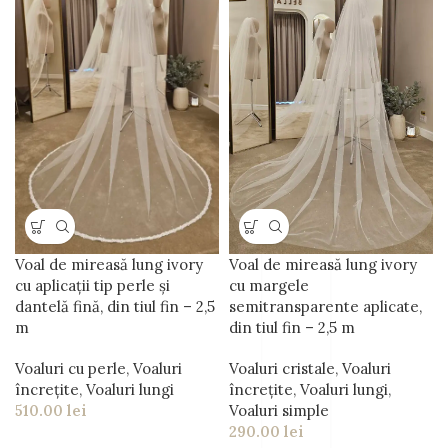
Voal de mireasă lung ivory
Voal de mireasă lung ivory
cu margele
cu aplicații tip perle și
semitransparente aplicate,
dantelă fină, din tiul fin – 2,5
din tiul fin – 2,5 m
m
Voaluri cristale
,
Voaluri
Voaluri cu perle
,
Voaluri
încrețite
,
Voaluri lungi
,
încrețite
,
Voaluri lungi
Voaluri simple
510.00
lei
290.00
lei