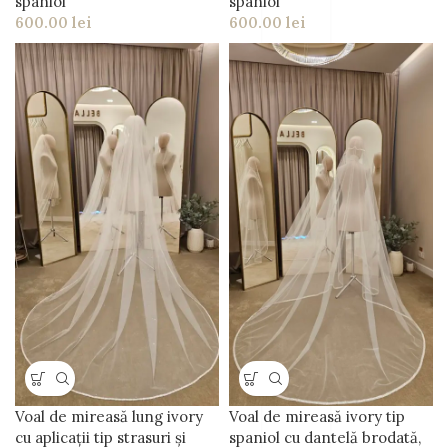
spaniol
spaniol
600.00
lei
600.00
lei
Voal de mireasă lung ivory
Voal de mireasă ivory tip
cu aplicații tip strasuri și
spaniol cu dantelă brodată,