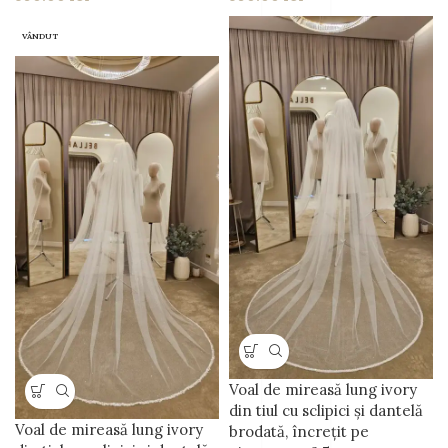
VÂNDUT
Voal de mireasă lung ivory
din tiul cu sclipici și dantelă
Voal de mireasă lung ivory
brodată, încrețit pe