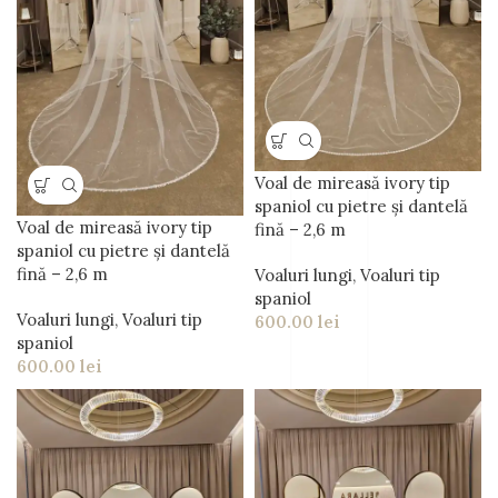
Voal de mireasă ivory tip
spaniol cu pietre și dantelă
Voal de mireasă ivory tip
fină – 2,6 m
spaniol cu pietre și dantelă
fină – 2,6 m
Voaluri lungi
,
Voaluri tip
spaniol
Voaluri lungi
,
Voaluri tip
600.00
lei
spaniol
600.00
lei