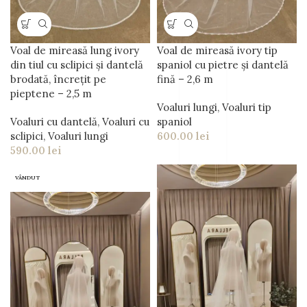
Voal de mireasă lung ivory
Voal de mireasă ivory tip
din tiul cu sclipici și dantelă
spaniol cu pietre și dantelă
brodată, încrețit pe
fină – 2,6 m
pieptene – 2,5 m
Voaluri lungi
,
Voaluri tip
Voaluri cu dantelă
,
Voaluri cu
spaniol
sclipici
,
Voaluri lungi
600.00
lei
590.00
lei
VÂNDUT