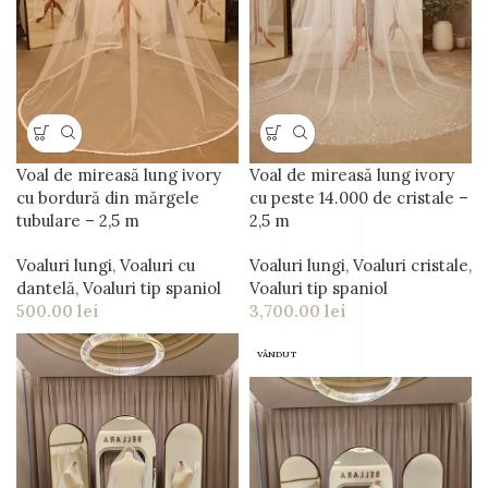
Voal de mireasă lung ivory
Voal de mireasă lung ivory
cu bordură din mărgele
cu peste 14.000 de cristale –
tubulare – 2,5 m
2,5 m
Voaluri lungi
,
Voaluri cu
Voaluri lungi
,
Voaluri cristale
,
dantelă
,
Voaluri tip spaniol
Voaluri tip spaniol
500.00
lei
3,700.00
lei
VÂNDUT