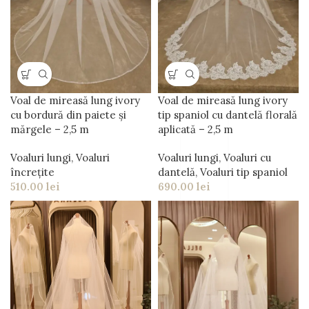
Voal de mireasă lung ivory
Voal de mireasă lung ivory
cu bordură din paiete și
tip spaniol cu dantelă florală
mărgele – 2,5 m
aplicată – 2,5 m
Voaluri lungi
,
Voaluri
Voaluri lungi
,
Voaluri cu
încrețite
dantelă
,
Voaluri tip spaniol
510.00
lei
690.00
lei