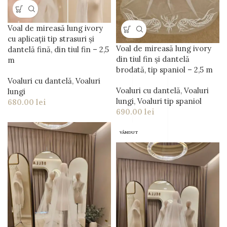
Voal de mireasă lung ivory
cu aplicații tip strasuri și
Voal de mireasă lung ivory
dantelă fină, din tiul fin – 2,5
din tiul fin și dantelă
m
brodată, tip spaniol – 2,5 m
Voaluri cu dantelă
,
Voaluri
Voaluri cu dantelă
,
Voaluri
lungi
lungi
,
Voaluri tip spaniol
680.00
lei
690.00
lei
VÂNDUT