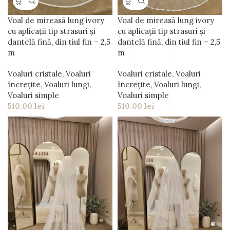
Voal de mireasă lung ivory
Voal de mireasă lung ivory
cu aplicații tip strasuri și
cu aplicații tip strasuri și
dantelă fină, din tiul fin – 2,5
dantelă fină, din tiul fin – 2,5
m
m
Voaluri cristale
,
Voaluri
Voaluri cristale
,
Voaluri
încrețite
,
Voaluri lungi
,
încrețite
,
Voaluri lungi
,
Voaluri simple
Voaluri simple
510.00
lei
510.00
lei