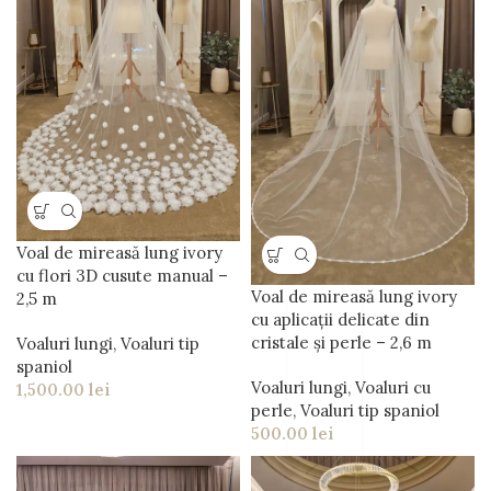
Voal de mireasă lung ivory
cu flori 3D cusute manual –
Voal de mireasă lung ivory
2,5 m
cu aplicații delicate din
cristale și perle – 2,6 m
Voaluri lungi
,
Voaluri tip
spaniol
Voaluri lungi
,
Voaluri cu
1,500.00
lei
perle
,
Voaluri tip spaniol
500.00
lei