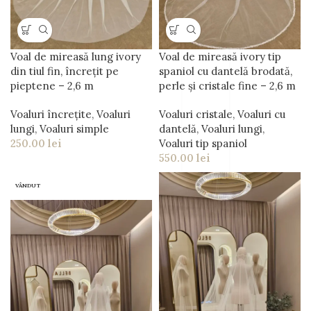
Voal de mireasă lung ivory
Voal de mireasă ivory tip
din tiul fin, încrețit pe
spaniol cu dantelă brodată,
pieptene – 2,6 m
perle și cristale fine – 2,6 m
Voaluri încrețite
,
Voaluri
Voaluri cristale
,
Voaluri cu
lungi
,
Voaluri simple
dantelă
,
Voaluri lungi
,
250.00
lei
Voaluri tip spaniol
550.00
lei
VÂNDUT