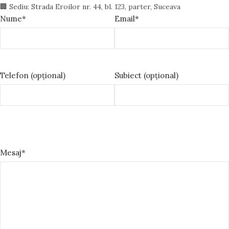
🏢 Sediu: Strada Eroilor nr. 44, bl. 123, parter, Suceava
Nume*
Email*
Telefon (opțional)
Subiect (opțional)
Please leave this field empty.
Mesaj*