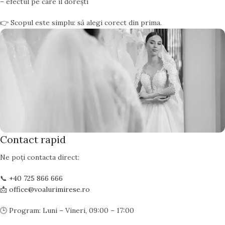
– efectul pe care îl dorești
👉 Scopul este simplu: să alegi corect din prima.
Contact rapid
Ne poți contacta direct:
📞
+40 725 866 666
📩
office@voalurimirese.ro
🕒 Program: Luni – Vineri, 09:00 – 17:00