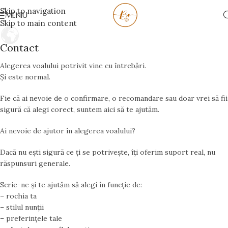
Skip to navigation
MENIU
Skip to main content
Contact
Alegerea voalului potrivit vine cu întrebări.
Și este normal.
Fie că ai nevoie de o confirmare, o recomandare sau doar vrei să fii
sigură că alegi corect, suntem aici să te ajutăm.
Ai nevoie de ajutor în alegerea voalului?
Dacă nu ești sigură ce ți se potrivește, îți oferim suport real, nu
răspunsuri generale.
Scrie-ne și te ajutăm să alegi în funcție de:
– rochia ta
– stilul nunții
– preferințele tale