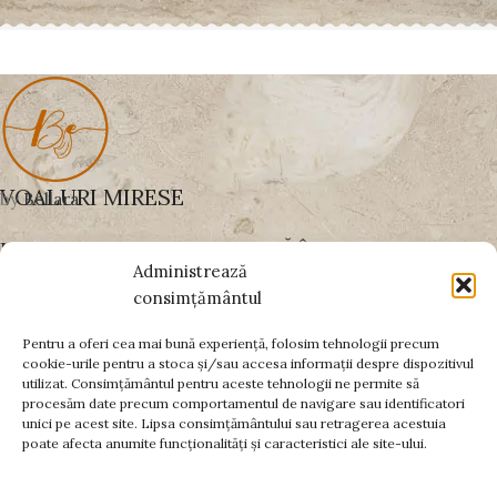
VOALURI MIRESE
by
Bellara
UN VOAL BINE ALES SCHIMBĂ ÎNTREAGA
Administrează
APARIȚIE
consimțământul
Pentru a oferi cea mai bună experiență, folosim tehnologii precum
cookie-urile pentru a stoca și/sau accesa informații despre dispozitivul
PLĂȚI SECURIZATE PRIN:
utilizat. Consimțământul pentru aceste tehnologii ne permite să
procesăm date precum comportamentul de navigare sau identificatori
DATE FISCALE
unici pe acest site. Lipsa consimțământului sau retragerea acestuia
poate afecta anumite funcționalități și caracteristici ale site-ului.
INFORMAȚII UTILE