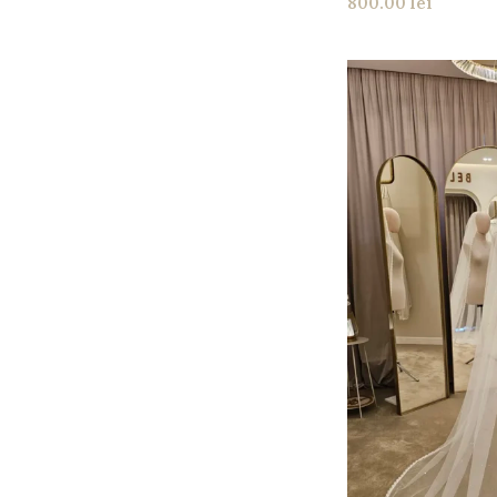
800.00
lei