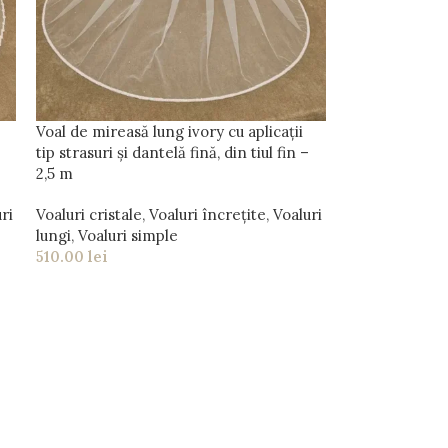
Voal de mireasă lung ivory cu aplicații
tip strasuri și dantelă fină, din tiul fin –
2,5 m
ri
Voaluri cristale
,
Voaluri încrețite
,
Voaluri
lungi
,
Voaluri simple
510.00
lei