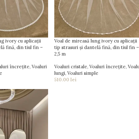
g ivory cu aplicații
Voal de mireasă lung ivory cu aplicații
lă fină, din tiul fin –
tip strasuri și dantelă fină, din tiul fin –
2,5 m
luri încrețite
,
Voaluri
Voaluri cristale
,
Voaluri încrețite
,
Voalu
e
lungi
,
Voaluri simple
510.00
lei