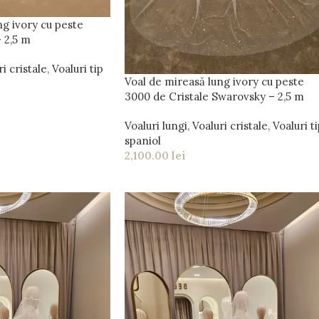
ng ivory cu peste
– 2,5 m
i cristale
,
Voaluri tip
Voal de mireasă lung ivory cu peste
3000 de Cristale Swarovsky – 2,5 m
Voaluri lungi
,
Voaluri cristale
,
Voaluri t
spaniol
2,100.00
lei