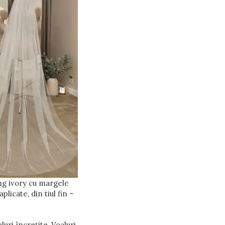
ng ivory cu margele
licate, din tiul fin –
luri încrețite
,
Voaluri