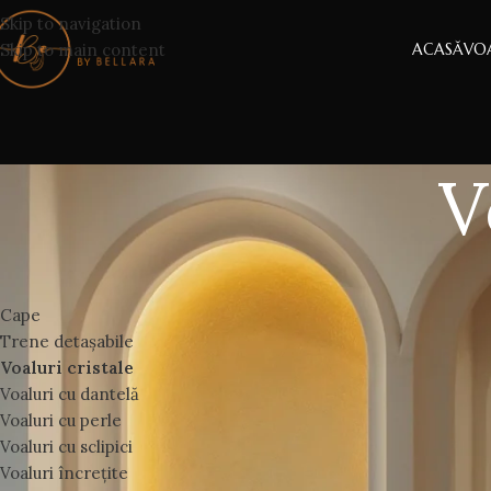
Skip to navigation
Skip to main content
ACASĂ
VOA
V
CATEGORII
Voaluri de
Cape
Există voaluri care
Trene detașabile
Voaluri cristale
Voalul de mireasă c
Voaluri cu dantelă
câte una, pentru un
Voaluri cu perle
naturală.
Voaluri cu sclipici
Voaluri încrețite
Prima pagină
Voal