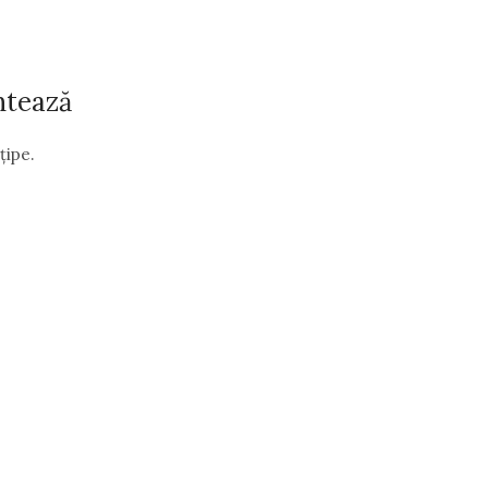
ntează
țipe.