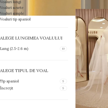
Voaluri lungi
Voaluri scurte
Voaluri simple
Voaluri tip spaniol
ALEGE LUNGIMEA VOALULUI
Lung (2.5-2.6 m)
10
ALEGE TIPUL DE VOAL
Tip spaniol
5
Încrețit
5