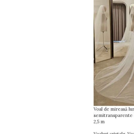
Voal de mireasă lu
semitransparente ap
2,5 m
Voaluri cristale
,
Voa