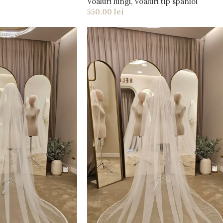
Voaluri lungi
,
Voaluri tip spaniol
550.00
lei