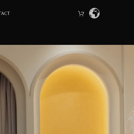
TACT
ubtilă, lucrată manual
parentă este cusută manual pe tulul fin, una
lumânări, în blitz — și se topește la lumina
18
24