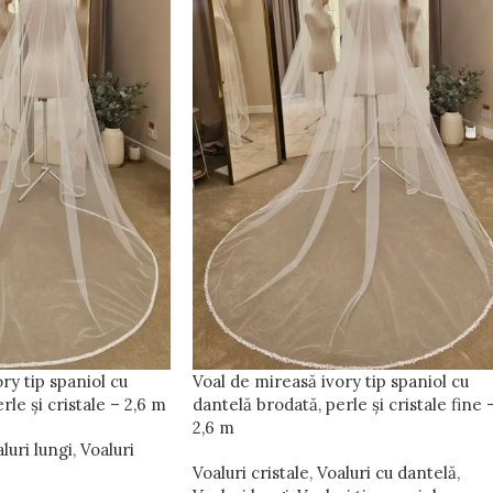
ry tip spaniol cu
Voal de mireasă ivory tip spaniol cu
rle și cristale – 2,6 m
dantelă brodată, perle și cristale fine 
2,6 m
luri lungi
,
Voaluri
Voaluri cristale
,
Voaluri cu dantelă
,