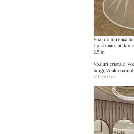
Voal de mireasă lun
tip strasuri și dante
2,5 m
Voaluri cristale
,
Voa
lungi
,
Voaluri simpl
510.00
lei