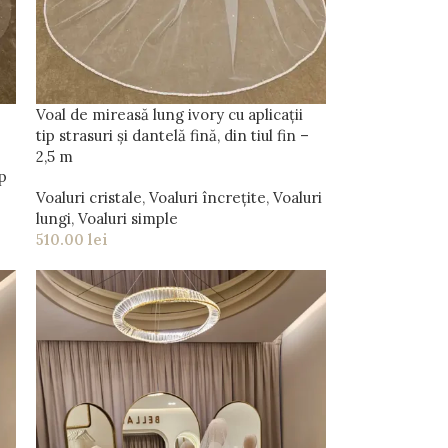
Voal de mireasă lung ivory cu aplicații
tip strasuri și dantelă fină, din tiul fin –
2,5 m
ip
Voaluri cristale
,
Voaluri încrețite
,
Voaluri
lungi
,
Voaluri simple
510.00
lei