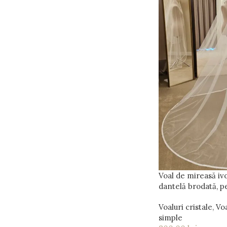
Voal de mireasă ivo
dantelă brodată, pe
Voaluri cristale
,
Voa
simple