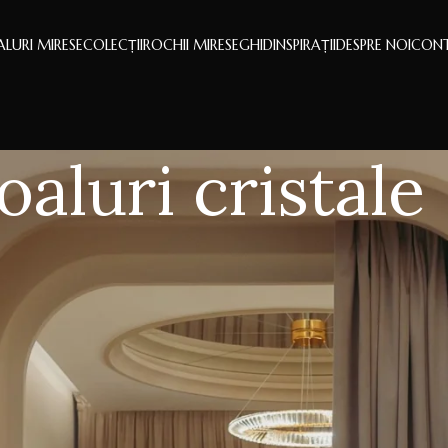
LURI MIRESE
COLECȚII
ROCHII MIRESE
GHID
INSPIRAȚII
DESPRE NOI
CON
oaluri cristale
 mireasă cu cristale — strălucire s
 strălucesc. Și există voaluri care prind lumina.
u cristale face parte din a doua categorie. Fiecare piatră trans
 efect luminos care apare exact când trebuie — în mișcare, sub 
uri cristale
Arată
9
12