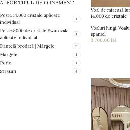
ALEGE TIPUL DE ORNAMENT
Voal de mireasă lu
Peste 14.000 cristale aplicate
14.000 de cristale 
1
individual
Voaluri lungi
,
Voalur
Peste 3000 de cristale Swarovski
spaniol
1
aplicate individual
3,700.00
lei
Dantelă brodată | Mărgele
2
Mărgele
1
Perle
1
Strasuri
4