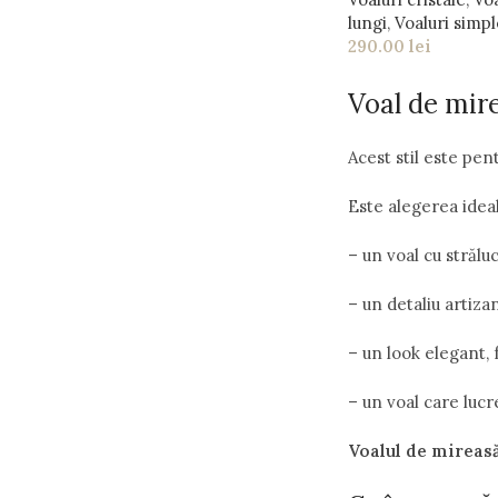
lungi
,
Voaluri simpl
290.00
lei
Voal de mir
Acest stil este pen
Este alegerea ideal
– un voal cu străluci
– un detaliu artizan
– un look elegant, 
– un voal care lucr
Voalul de mireasă