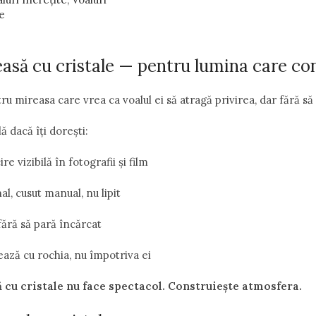
e
easă cu cristale — pentru lumina care co
tru mireasa care vrea ca voalul ei să atragă privirea, dar fără să 
ă dacă îți dorești:
re vizibilă în fotografii și film
al, cusut manual, nu lipit
fără să pară încărcat
ează cu rochia, nu împotriva ei
 cu cristale nu face spectacol. Construiește atmosfera.