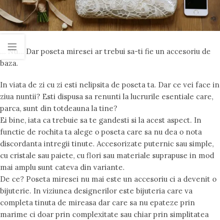
… Nu…
Dar poseta miresei ar trebui sa-ti fie un accesoriu de
baza.
In viata de zi cu zi esti nelipsita de poseta ta. Dar ce vei face in
ziua nuntii? Esti dispusa sa renunti la lucrurile esentiale care,
parca, sunt din totdeauna la tine?
Ei bine, iata ca trebuie sa te gandesti si la acest aspect. In
functie de rochita ta alege o poseta care sa nu dea o nota
discordanta intregii tinute. Accesorizate puternic sau simple,
cu cristale sau paiete, cu flori sau materiale suprapuse in mod
mai amplu sunt cateva din variante.
De ce? Poseta miresei nu mai este un accesoriu ci a devenit o
bijuterie. In viziunea designerilor este bijuteria care va
completa tinuta de mireasa dar care sa nu epateze prin
marime ci doar prin complexitate sau chiar prin simplitatea