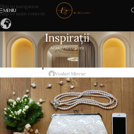
Skip to navigation
MENIU
Skip to main content
Inspirații
Acasă
Accesorii
ACCESORII
,
ROCHII DE MIREASĂ
,
VOALURI MIRESE
Cu poseta la nunta?
Voaluri Mirese