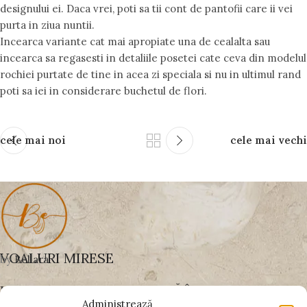
designului ei. Daca vrei, poti sa tii cont de pantofii care ii vei
purta in ziua nuntii.
Incearca variante cat mai apropiate una de cealalta sau
incearca sa regasesti in detaliile posetei cate ceva din modelul
rochiei purtate de tine in acea zi speciala si nu in ultimul rand
poti sa iei in considerare buchetul de flori.
cele mai noi
cele mai vechi
VOALURI MIRESE
by
Bellara
UN VOAL BINE ALES SCHIMBĂ ÎNTREAGA
Administrează