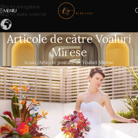
Skip to navigation
MENIU
Skip to main content
Articole de către
Voaluri
Mirese
Acasă
Articole postate de Voaluri Mirese