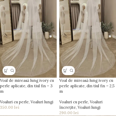
Voal de mireasă lung ivory cu
Voal de mireasă lung ivory cu
perle aplicate, din tiul fin – 3
perle aplicate, din tiul fin – 2,5
m
m
Voaluri cu perle
,
Voaluri lungi
Voaluri cu perle
,
Voaluri
350.00
lei
încrețite
,
Voaluri lungi
290.00
lei