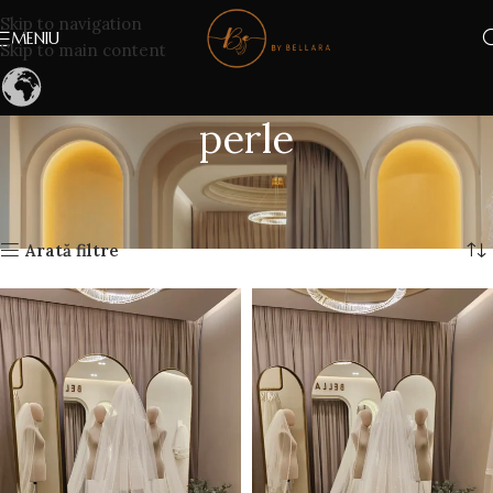
Skip to navigation
MENIU
Skip to main content
perle
Prima pagină
Produse etichetate „perle”
Afișez toate cele 4 rezultate
Arată filtre