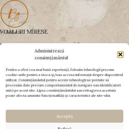
VOALURI MIRESE
by
Bellara
UN VOAL BINE ALES SCHIMBĂ ÎNTREAGA
Administrează
APARIȚIE
consimțământul
Pentru a oferi cea mai bună experiență, folosim tehnologii precum
cookie-urile pentru a stoca și/sau accesa informații despre dispozitivul
PLĂȚI SECURIZATE PRIN:
utilizat. Consimțământul pentru aceste tehnologii ne permite să
procesăm date precum comportamentul de navigare sau identificatori
DATE FISCALE
unici pe acest site. Lipsa consimțământului sau retragerea acestuia
poate afecta anumite funcționalități și caracteristici ale site-ului.
INFORMAȚII UTILE
Termeni și condiții
|
Politica de cookies
|
Livrare și retur
|
Acceptă
Plată
© Copyright 2026 -
www.voalurimirese.ro
. Toate drepturile