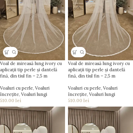
Voal de mireasă lung ivory cu
Voal de mireasă lung ivory cu
aplicații tip perle și dantelă
aplicații tip perle și dantelă
fină, din tiul fin – 2,5 m
fină, din tiul fin – 2,5 m
Voaluri cu perle
,
Voaluri
Voaluri cu perle
,
Voaluri
încrețite
,
Voaluri lungi
încrețite
,
Voaluri lungi
510.00
lei
510.00
lei