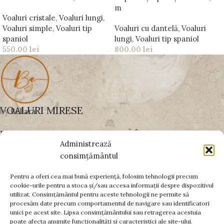
m
Voaluri cristale
,
Voaluri lungi
,
Voaluri simple
,
Voaluri tip
Voaluri cu dantelă
,
Voaluri
spaniol
lungi
,
Voaluri tip spaniol
550.00
lei
800.00
lei
VOALURI MIRESE
by
Bellara
UN VOAL BINE ALES SCHIMBĂ ÎNTREAGA
Administrează
APARIȚIE
consimțământul
Pentru a oferi cea mai bună experiență, folosim tehnologii precum
cookie-urile pentru a stoca și/sau accesa informații despre dispozitivul
PLĂȚI SECURIZATE PRIN:
utilizat. Consimțământul pentru aceste tehnologii ne permite să
procesăm date precum comportamentul de navigare sau identificatori
DATE FISCALE
unici pe acest site. Lipsa consimțământului sau retragerea acestuia
poate afecta anumite funcționalități și caracteristici ale site-ului.