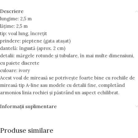
Descriere
lungime: 2,5 m
lățime: 2,5 m
tip: voal lung, încrețit
prindere: pieptene (gata atașat)
dantelă: îngustă (aprox. 2 cm)
detalii: mărgele rotunde și tubulare, în mai multe dimensiuni,
cu paiete discrete
culoare: ivory
Acest voal de mireasă se potrivește foarte bine cu rochiile de
mireasă tip A-line sau modele cu detalii fine, completând
armonios linia rochiei și păstrând un aspect echilibrat.
Informații suplimentare
Produse similare