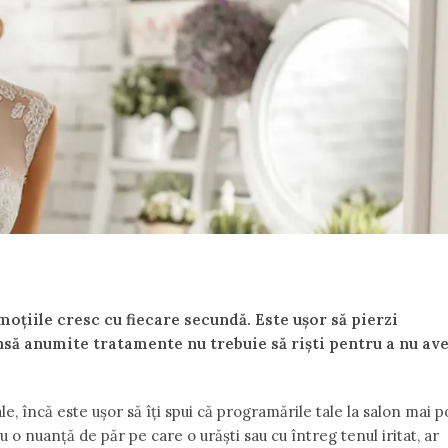
oțiile cresc cu fiecare secundă. Este ușor să pierzi
 însă anumite tratamente nu trebuie să riști pentru a nu av
ale, încă este ușor să îți spui că programările tale la salon mai p
 o nuanță de păr pe care o urăști sau cu întreg tenul iritat, ar