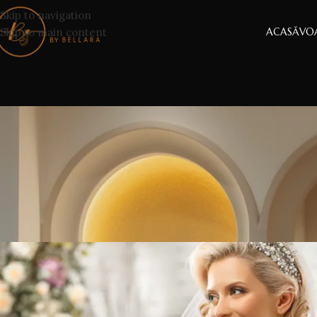
Skip to navigation
Skip to main content
ACASĂ
VOA
ACCESORII
,
DESPRE IUBIRE
,
ROC
Tratamente de frumusete pe care 
Publicat la