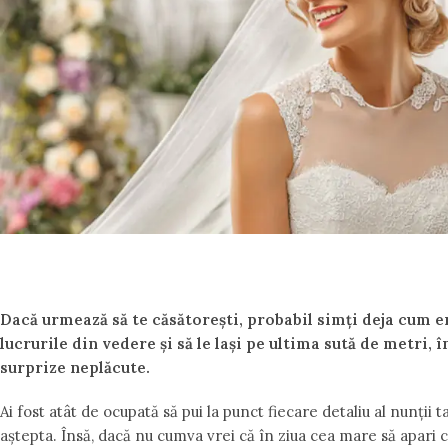
Dacă urmează să te căsătorești, probabil simți deja cum em
lucrurile din vedere și să le lași pe ultima sută de metri,
surprize neplăcute.
Ai fost atât de ocupată să pui la punct fiecare detaliu al nunții t
aștepta. Însă, dacă nu cumva vrei că în ziua cea mare să apari cu