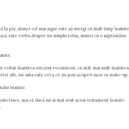
ă la păr, atunci cel mai sigur este să mergi cu mult timp înaint
 Dacă este vorba despre un simplu retuș, atunci cu o săptămâna
ainte.
 evitat înaintea oricărui eveniment, cu atât mai mult înaintea
u trei zile, iar asta este ceva ce nu poți acoperi ușor cu make-up.
mâni înainte.
 puternice, așa că dacă nu ai mai avut acest tratament înainte
.