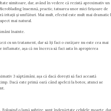
te uimitoare, dar, având în vedere că rezistă aproximativ un
 Microblading însemnă, practic, tatuarea unor mici firișoare de
 iritații și umflături. Mai mult, efectul este mult mai dramatic 
spect mai natural.
tămâni înainte.
xezi cu un tratament, dar să îți faci o curățare nu este cea mai
one inflamate, așa că nu încerca să faci asta în apropierea
ximativ 3 săptămâni, așa că dacă dorești să faci această
timp. Dacă este primă oară când apelezi la botox, atunci se
nt.
. Folosind o lamă subțire, sunt îndepărtate celulele moarte, da