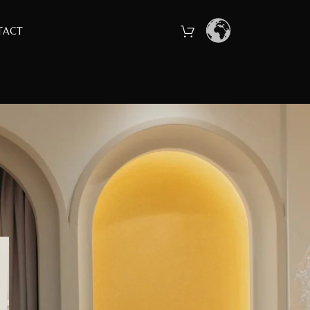
TACT
CATEGORII ARTICOLE
Accesorii
Despre Iubire
Rochii de Mireasă
Voaluri Mirese