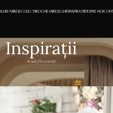
LURI MIRESE
COLECȚII
ROCHII MIRESE
GHID
INSPIRAȚII
DESPRE NOI
CON
Inspirații
Acasă
Accesorii
HII DE MIREASĂ
,
VOALURI MIRESE
sa nu le incerci inainte de nunta!
Voaluri Mirese