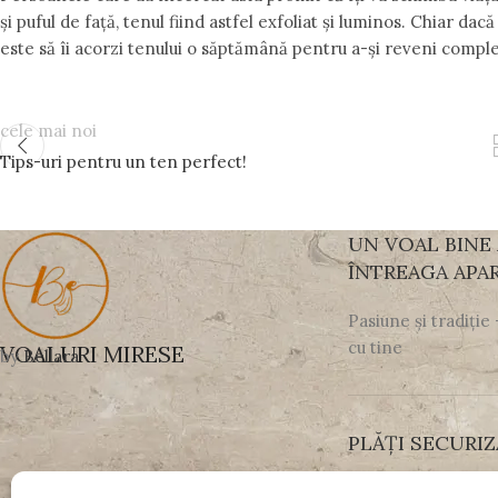
și puful de față, tenul fiind astfel exfoliat și luminos. Chiar d
este să îi acorzi tenului o săptămână pentru a-și reveni comple
cele mai noi
Tips-uri pentru un ten perfect!
UN VOAL BINE
ÎNTREAGA APAR
Pasiune și tradiție
cu tine
VOALURI MIRESE
by
Bellara
PLĂȚI SECURIZ