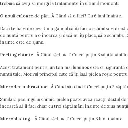
trebuie să eviți să mergi la tratamente în ultimul moment.
O nouă culoare de păr…Â
Când să o faci? Cu 6 luni înainte.
Dacă te bate de ceva timp gândul să îți faci o schimbare drastic
de nuntă pentru a o încerca și dacă nu îți place, să o schimbi.
înainte este de ajuns.
Peeling chimic…Â
Când să-l faci? Cu cel puțin 3 săptămâni în
Acest tratament pentru un ten mai luminos este cu siguranță de
nunții tale. Motivul principal este că îți lasă pielea roșie pentr
Microdermabraziune…Â
Când să o faci? Cu cel puțin 2 săptă
Similară peelingului chimic, pielea poate avea reacții destul de
încearcă să îl faci chiar cu trei săptămâni înainte de ziua nunții
Microblading …Â
Când să-l faci? Cu cel puțin 3 luni înainte.