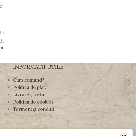
ne
hi
ă.
lor
INFORMAȚII UTILE
Cum comand?
Politica de plată
Livrare și retur
Politica de cookies
Termeni și condiții