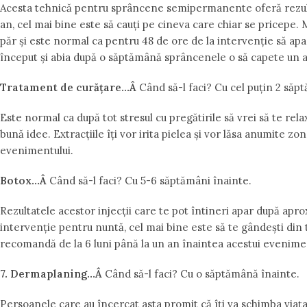
Acesta tehnică pentru sprâncene semipermanente oferă rezulta
an, cel mai bine este să cauți pe cineva care chiar se pricepe.
păr și este normal ca pentru 48 de ore de la intervenție să apară
început și abia după o săptămână sprâncenele o să capete un a
Tratament de curățare…Â
Când să-l faci? Cu cel puțin 2 săp
Este normal ca după tot stresul cu pregătirile să vrei să te rela
bună idee. Extracțiile îți vor irita pielea și vor lăsa anumite z
evenimentului.
Botox…Â
Când să-l faci? Cu 5-6 săptămâni înainte.
Rezultatele acestor injecții care te pot întineri apar după apro
intervenție pentru nuntă, cel mai bine este să te gândești din 
recomandă de la 6 luni până la un an înaintea acestui evenime
7. Dermaplaning…Â
Când să-l faci? Cu o săptămână înainte.
Persoanele care au încercat asta promit că îți va schimba viața