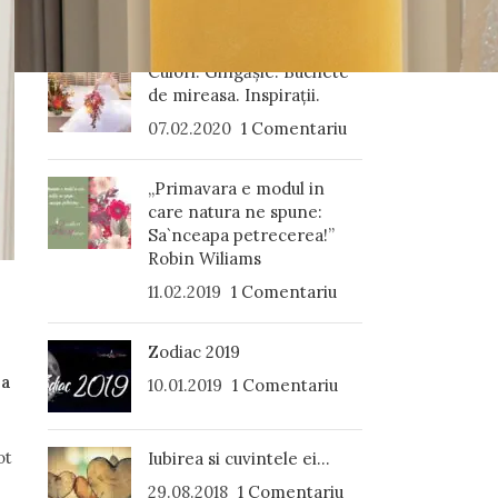
ARTICOLE RECENTE
Culori. Gingășie. Buchete
de mireasa. Inspirații.
07.02.2020
1 Comentariu
„Primavara e modul in
care natura ne spune:
Sa`nceapa petrecerea!”
Robin Wiliams
11.02.2019
1 Comentariu
Zodiac 2019
ea
10.01.2019
1 Comentariu
ot
Iubirea si cuvintele ei…
29.08.2018
1 Comentariu