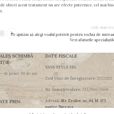
acă de obicei acest tratament nu are efecte puternice, cel mai bi
t.
cele mai vec
Te ajutăm să alegi voalul potrivit pentru rochia de mireas
Vezi sfaturile specialiști
 ALES SCHIMBĂ
DATE FISCALE
IȚIE
SAVA STYLE SRL
 — de peste 30 de ani
Cod Unic de Înregistrare:
25722121
Nr. Înmatriculare:
J33/560/2009
Adresă:
Str. Eroilor, nr. 44, bl. 123,
ATE PRIN:
parter, Suceava