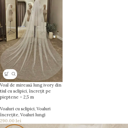
Voal de mireasă lung ivory din
tiul cu sclipici, încrețit pe
pieptene – 2,5 m
Voaluri cu sclipici
,
Voaluri
încrețite
,
Voaluri lungi
290.00
lei