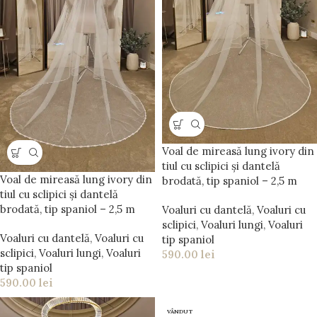
Voal de mireasă lung ivory din
tiul cu sclipici și dantelă
Voal de mireasă lung ivory din
brodată, tip spaniol – 2,5 m
tiul cu sclipici și dantelă
brodată, tip spaniol – 2,5 m
Voaluri cu dantelă
,
Voaluri cu
sclipici
,
Voaluri lungi
,
Voaluri
Voaluri cu dantelă
,
Voaluri cu
tip spaniol
sclipici
,
Voaluri lungi
,
Voaluri
590.00
lei
tip spaniol
590.00
lei
VÂNDUT