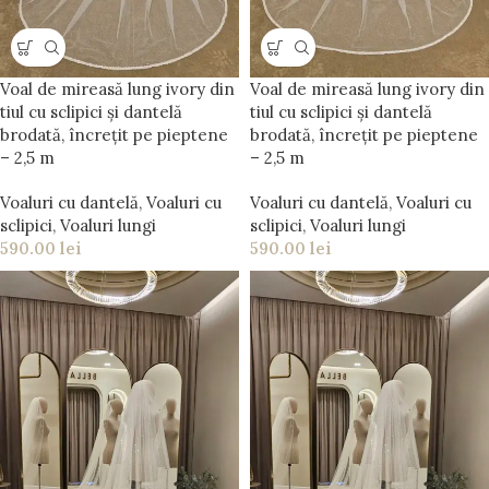
Voal de mireasă lung ivory din
Voal de mireasă lung ivory din
tiul cu sclipici și dantelă
tiul cu sclipici și dantelă
brodată, încrețit pe pieptene
brodată, încrețit pe pieptene
– 2,5 m
– 2,5 m
Voaluri cu dantelă
,
Voaluri cu
Voaluri cu dantelă
,
Voaluri cu
sclipici
,
Voaluri lungi
sclipici
,
Voaluri lungi
590.00
lei
590.00
lei