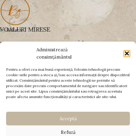
VOALURI MIRESE
by
Bellara
UN VOAL BINE ALES SCHIMBĂ ÎNTREAGA
Administrează
APARIȚIE
consimțământul
Pentru a oferi cea mai bună experiență, folosim tehnologii precum
cookie-urile pentru a stoca și/sau accesa informații despre dispozitivul
PLĂȚI SECURIZATE PRIN:
utilizat. Consimțământul pentru aceste tehnologii ne permite să
procesăm date precum comportamentul de navigare sau identificatori
DATE FISCALE
unici pe acest site. Lipsa consimțământului sau retragerea acestuia
poate afecta anumite funcționalități și caracteristici ale site-ului.
INFORMAȚII UTILE
Termeni și condiții
|
Politica de cookies
|
Livrare și retur
|
Acceptă
Plată
© Copyright 2026 -
www.voalurimirese.ro
. Toate drepturile
Refuză