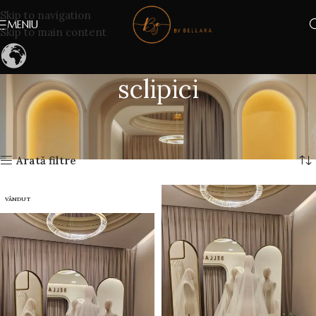
Skip to navigation
MENIU
Skip to main content
sclipici
Prima pagină
Produse etichetate „sclipici”
Afișez toate cele 9 rezultate
Arată filtre
VÂNDUT