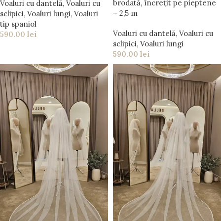
brodată, încrețit pe pieptene
Voaluri cu dantelă
,
Voaluri cu
– 2,5 m
sclipici
,
Voaluri lungi
,
Voaluri
tip spaniol
Voaluri cu dantelă
,
Voaluri cu
590.00
lei
sclipici
,
Voaluri lungi
590.00
lei