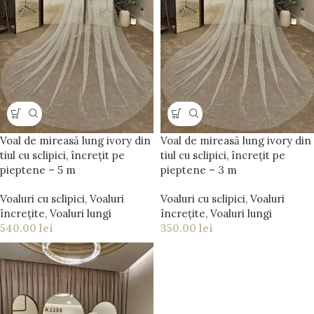
Voal de mireasă lung ivory din
Voal de mireasă lung ivory din
tiul cu sclipici, încrețit pe
tiul cu sclipici, încrețit pe
pieptene – 5 m
pieptene – 3 m
Voaluri cu sclipici
,
Voaluri
Voaluri cu sclipici
,
Voaluri
încrețite
,
Voaluri lungi
încrețite
,
Voaluri lungi
540.00
lei
350.00
lei