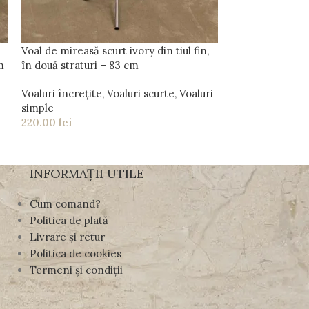
Voal de mireasă scurt ivory din tiul fin,
Voal de mireasă 
m
în două straturi – 83 cm
încrețit pe pie
Voaluri încrețite
,
Voaluri scurte
,
Voaluri
Voaluri încrețit
simple
simple
220.00
lei
250.00
lei
INFORMAȚII UTILE
Cum comand?
Politica de plată
Livrare și retur
Politica de cookies
Termeni și condiții