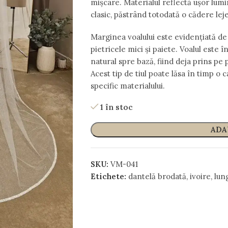
mișcare. Materialul reflectă ușor lumi
clasic, păstrând totodată o cădere lej
Marginea voalului este evidențiată de
pietricele mici și paiete. Voalul este 
natural spre bază, fiind deja prins pe 
Acest tip de tiul poate lăsa în timp o c
specific materialului.
1 în stoc
ADA
SKU:
VM-041
Etichete:
dantelă brodată
,
ivoire
,
lun