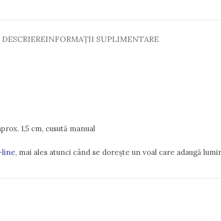
DESCRIERE
INFORMAȚII SUPLIMENTARE
 aprox. 1,5 cm, cusută manual
-line
, mai ales atunci când se dorește un voal care adaugă lumi