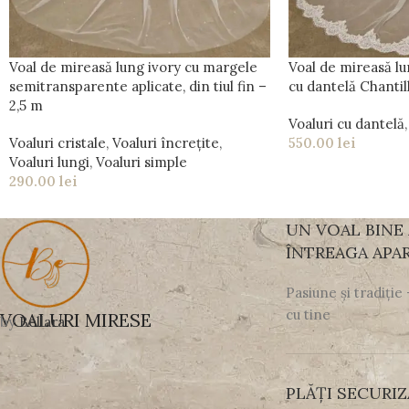
Voal de mireasă lung ivory cu margele
Voal de mireasă lu
semitransparente aplicate, din tiul fin –
cu dantelă Chantil
2,5 m
Voaluri cu dantelă
,
Voaluri cristale
,
Voaluri încrețite
,
550.00
lei
Voaluri lungi
,
Voaluri simple
290.00
lei
UN VOAL BINE
ÎNTREAGA APAR
Pasiune și tradiție
cu tine
VOALURI MIRESE
by
Bellara
PLĂȚI SECURIZ