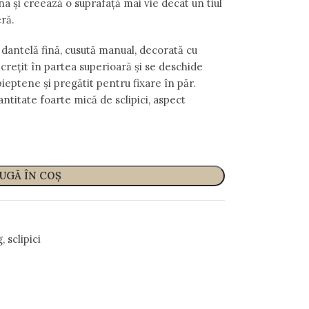
na și creează o suprafață mai vie decât un tiul
eră.
 dantelă fină, cusută manual, decorată cu
încrețit în partea superioară și se deschide
pieptene și pregătit pentru fixare în păr.
antitate foarte mică de sclipici, aspect
UGĂ ÎN COȘ
g
,
sclipici