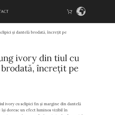
TACT
clipici și dantelă brodată, încrețit pe
ung ivory din tiul cu
ă brodată, încrețit pe
ul ivory cu sclipici fin și margine din dantelă
își doresc un efect luminos vizibil în