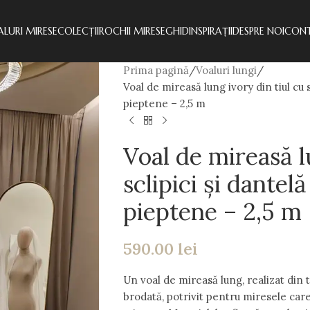
LURI MIRESE
COLECȚII
ROCHII MIRESE
GHID
INSPIRAȚII
DESPRE NOI
CON
Prima pagină
Voaluri lungi
Voal de mireasă lung ivory din tiul cu s
pieptene – 2,5 m
Voal de mireasă l
sclipici și dantel
pieptene – 2,5 m
590.00
lei
Un voal de mireasă lung, realizat din ti
brodată, potrivit pentru miresele care 