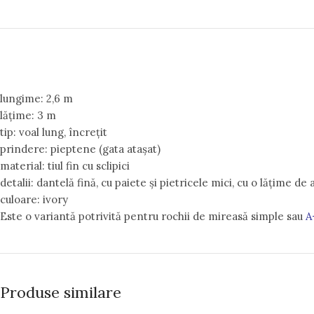
lungime: 2,6 m
lățime: 3 m
tip: voal lung, încrețit
prindere: pieptene (gata atașat)
material: tiul fin cu sclipici
detalii: dantelă fină, cu paiete și pietricele mici, cu o lățime de
culoare: ivory
Este o variantă potrivită pentru rochii de mireasă simple sau
A
Produse similare