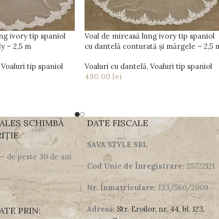
ng ivory tip spaniol
Voal de mireasă lung ivory tip spaniol
ly – 2,5 m
cu dantelă conturată și mărgele – 2,5 
Voaluri tip spaniol
Voaluri cu dantelă
,
Voaluri tip spaniol
490.00
lei
 ALES SCHIMBĂ
DATE FISCALE
IȚIE
SAVA STYLE SRL
 — de peste 30 de ani
Cod Unic de Înregistrare:
25722121
Nr. Înmatriculare:
J33/560/2009
Adresă:
Str. Eroilor, nr. 44, bl. 123,
ATE PRIN: