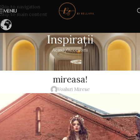
Skip to navigation
MENIU
Skip to main content
Inspirații
Acasă
Accesorii
ACCESORII
,
ROCHII DE MIREASĂ
,
VOALURI MIRESE
O altfel de abordare a rochiei de
mireasa!
Voaluri Mirese