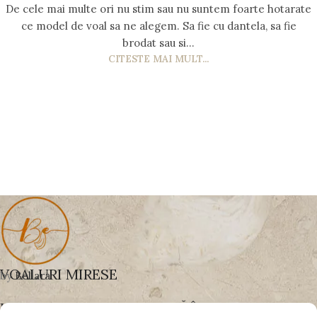
De cele mai multe ori nu stim sau nu suntem foarte hotarate
ce model de voal sa ne alegem. Sa fie cu dantela, sa fie
brodat sau si...
CITESTE MAI MULT...
VOALURI MIRESE
by
Bellara
UN VOAL BINE ALES SCHIMBĂ ÎNTREAGA