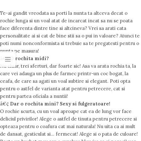
Te-ai gandit vreodata sa porti la nunta ta altceva decat o
rochie lunga si un voal atat de incarcat incat sa nu se poata
face diferenta dintre tine si altcineva? Vrei sa arati cata
personalitate ai si cat de bine stii sa o pui in valoare? Atunci te
poti numi nonconformista si trebuie sa te pregatesti pentru o
nunta pe masura!
â€¢
O rochita midi?
Nu chiar, trei sferturi, dar foarte sic! Asa va arata rochia ta, la
care vei adauga un plus de farmec printr-un coc bogat, la
ceafa, de care sa agati un voal subtire si elegant. Poti opta
pentru o astfel de varianta atat pentru petrecere, cat si
pentru partea oficiala a nuntii!
â€¢
Dar o rochita mini? Sexy si fulgeratoare!
O rochie scurta, cu un voal aproape cat ea de lung vor face
deliciul privirilor! Alege o astfel de tinuta pentru petrecere si
opteaza pentru o coafura cat mai naturala! Nu uita ca ai mult
de dansat, gesticulat si… fermecat! Alege si o pata de culoare!