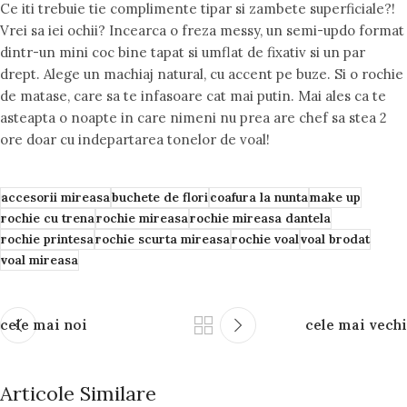
Ce iti trebuie tie complimente tipar si zambete superficiale?!
Vrei sa iei ochii? Incearca o freza messy, un semi-updo format
dintr-un mini coc bine tapat si umflat de fixativ si un par
drept. Alege un machiaj natural, cu accent pe buze. Si o rochie
de matase, care sa te infasoare cat mai putin. Mai ales ca te
asteapta o noapte in care nimeni nu prea are chef sa stea 2
ore doar cu indepartarea tonelor de voal!
accesorii mireasa
buchete de flori
coafura la nunta
make up
rochie cu trena
rochie mireasa
rochie mireasa dantela
rochie printesa
rochie scurta mireasa
rochie voal
voal brodat
voal mireasa
cele mai noi
cele mai vechi
Articole Similare