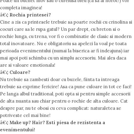
Poate un buchet mov sau o curelusa bleu (ca sa ai noroc!) vor
completa imaginea!
â€¢
Rochia printesei?
Cine a zis ca printesele trebuie sa poarte rochii cu crinolina si
cocuri care sa le rupa gatul? Un par drept, cu breton si o
rochie lunga, cu trena, vor fi o combinatie de clasic si modern
total inovatoare. Nu e obligatoriu sa apelezi la voal pe toata
perioada evenimentului (numai la biserica ar fi indeajuns) iar
mai apoi poti schimba cu un simplu accesoriu. Mai ales daca
are si valoare emotionala!
â€¢
Culoare?
Nu trebuie sa zambesti doar cu buzele, fiinta ta intreaga
trebuie sa exprime fericire! Asa ca pune culoare in tot ce faci!
Pe langa albul traditional, poti opta si pentru simple accesorii
de alta nuanta sau chiar pentru o rochie de alta culoare. Cat
despre par, nu te obosi cu ceva complicat: naturaletea se
potriveste cel mai bine!
â€¢
Make up? Hair? Esti piesa de rezistenta a
evenimentului!