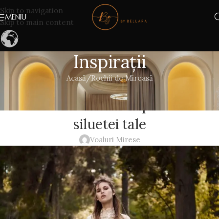
Skip to navigation
MENIU
Skip to main content
Inspirații
Acasă
Rochii de Mireasă
ROCHII DE MIREASĂ
Rochia de mireasa potrivita
siluetei tale
Voaluri Mirese