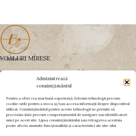
VOALURI MIRESE
by
Bellara
UN VOAL BINE ALES SCHIMBĂ ÎNTREAGA
Administrează
APARIȚIE
consimțământul
Pentru a oferi cea mai bună experiență, folosim tehnologii precum
cookie-urile pentru a stoca și/sau accesa informații despre dispozitivul
PLĂȚI SECURIZATE PRIN:
utilizat. Consimțământul pentru aceste tehnologii ne permite să
procesăm date precum comportamentul de navigare sau identificatori
DATE FISCALE
unici pe acest site. Lipsa consimțământului sau retragerea acestuia
poate afecta anumite funcționalități și caracteristici ale site-ului.
INFORMAȚII UTILE