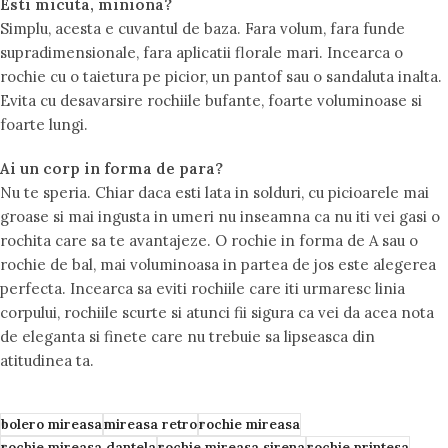
Esti micuta, miniona?
Simplu, acesta e cuvantul de baza. Fara volum, fara funde
supradimensionale, fara aplicatii florale mari. Incearca o
rochie cu o taietura pe picior, un pantof sau o sandaluta inalta.
Evita cu desavarsire rochiile bufante, foarte voluminoase si
foarte lungi.
Ai un corp in forma de para?
Nu te speria. Chiar daca esti lata in solduri, cu picioarele mai
groase si mai ingusta in umeri nu inseamna ca nu iti vei gasi o
rochita care sa te avantajeze. O rochie in forma de A sau o
rochie de bal, mai voluminoasa in partea de jos este alegerea
perfecta. Incearca sa eviti rochiile care iti urmaresc linia
corpului, rochiile scurte si atunci fii sigura ca vei da acea nota
de eleganta si finete care nu trebuie sa lipseasca din
atitudinea ta.
bolero mireasa
mireasa retro
rochie mireasa
rochie mireasa dantela
rochie mireasa sirena
rochie printesa