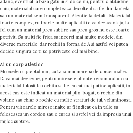
adanc, eventual la baza gatului si de ce nu, pentru o atitudine
chic, materialul care completeaza decolteul sa fie din dantela
sau un material semitransparent. Atentie la detalii. Materialul
foarte complex, cu foarte multe aplicatii te va dezavantaja, la
fel cum un material prea subtire sau prea gros nu este foarte
potrivit. Sa nu iti fie frica sa incerci mai multe modele, din
diverse materiale, dar rochii in forma de A si astfel vei putea
decide singura ce ti se potriveste cel mai bine.
Ai un corp atletic?
Miresele cu pieptul mic, cu talia mai mare si de obicei inalte.
Daca mai devreme, pentru miresele plinute recomandam ca
materialul folosit la rochita sa fie cu cat mai putine aplicatii, in
acest caz este indicat un material plin, bogat, o rochie din
volane sau chiar o rochie cu multe straturi de
tul
, voluminoasa.
Pentru viitoarele mirese inalte ar fi indicat ca in talie sa
foloseasca un cordon sau o curea si astfel vei da impresia unui
mijloc subtire.