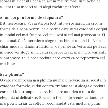
scoata in evidenta ceea ce avem mai frumos. In functie de
silueta ta sa incerci sa iti alegi rochita perfecta.
Ai un corp in forma de clepsidra?
Esti norocoasa. Vei arata perfect intr-o rochia cu un croi in
forma de sirena pentru ca e rochia care iti va evidentia corpul
in modul cel mai frumos, cel mai sexi si cel mai provocator. Si
nu numai. Cu Â incredere alege o rochie cu un croi in A sau
chiar modelul clasic, traditional, de printesa. Vei arata perfect
in orice vei alege si nu ezita sa probezi cat mai multe variante
si hotaraste-te la acea rochita care crezi ca te reprezinta cel
mai bine.
Esti plinuta?
O viitoare mireasa mai plinuta nu mai e nevoie sa isi scoata in
evidenta formele, ci din contra, trebuie sa isi aleaga o rochita
care sa i le estompeze, o rochie care sa ii dea o nota de
eleganta si delicatete. Rochia in forma de A este varianta cea
mai potrivita iar decolteul recomandat este unul mai putin